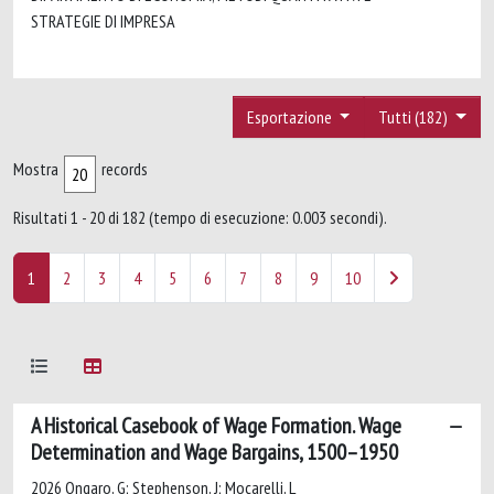
STRATEGIE DI IMPRESA
Esportazione
Tutti (182)
Mostra
records
Risultati 1 - 20 di 182 (tempo di esecuzione: 0.003 secondi).
1
2
3
4
5
6
7
8
9
10
A Historical Casebook of Wage Formation. Wage
Determination and Wage Bargains, 1500–1950
2026 Ongaro, G; Stephenson, J; Mocarelli, L