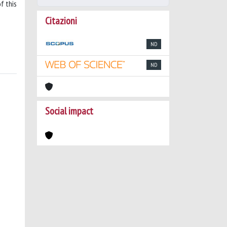
f this
Citazioni
ND
ND
Social impact