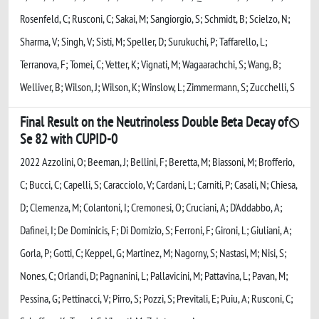
Rosenfeld, C; Rusconi, C; Sakai, M; Sangiorgio, S; Schmidt, B; Scielzo, N;
Sharma, V; Singh, V; Sisti, M; Speller, D; Surukuchi, P; Taffarello, L;
Terranova, F; Tomei, C; Vetter, K; Vignati, M; Wagaarachchi, S; Wang, B;
Welliver, B; Wilson, J; Wilson, K; Winslow, L; Zimmermann, S; Zucchelli, S
Final Result on the Neutrinoless Double Beta Decay of
Se 82 with CUPID-0
2022 Azzolini, O; Beeman, J; Bellini, F; Beretta, M; Biassoni, M; Brofferio,
C; Bucci, C; Capelli, S; Caracciolo, V; Cardani, L; Carniti, P; Casali, N; Chiesa,
D; Clemenza, M; Colantoni, I; Cremonesi, O; Cruciani, A; D'Addabbo, A;
Dafinei, I; De Dominicis, F; Di Domizio, S; Ferroni, F; Gironi, L; Giuliani, A;
Gorla, P; Gotti, C; Keppel, G; Martinez, M; Nagorny, S; Nastasi, M; Nisi, S;
Nones, C; Orlandi, D; Pagnanini, L; Pallavicini, M; Pattavina, L; Pavan, M;
Pessina, G; Pettinacci, V; Pirro, S; Pozzi, S; Previtali, E; Puiu, A; Rusconi, C;