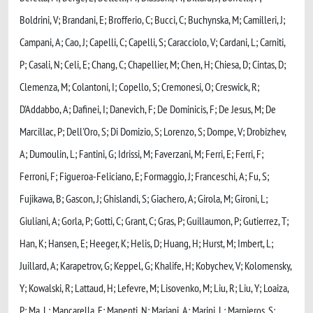
Boldrini, V; Brandani, E; Brofferio, C; Bucci, C; Buchynska, M; Camilleri, J;
Campani, A; Cao, J; Capelli, C; Capelli, S; Caracciolo, V; Cardani, L; Carniti,
P; Casali, N; Celi, E; Chang, C; Chapellier, M; Chen, H; Chiesa, D; Cintas, D;
Clemenza, M; Colantoni, I; Copello, S; Cremonesi, O; Creswick, R;
D'Addabbo, A; Dafinei, I; Danevich, F; De Dominicis, F; De Jesus, M; De
Marcillac, P; Dell'Oro, S; Di Domizio, S; Lorenzo, S; Dompe, V; Drobizhev,
A; Dumoulin, L; Fantini, G; Idrissi, M; Faverzani, M; Ferri, E; Ferri, F;
Ferroni, F; Figueroa-Feliciano, E; Formaggio, J; Franceschi, A; Fu, S;
Fujikawa, B; Gascon, J; Ghislandi, S; Giachero, A; Girola, M; Gironi, L;
Giuliani, A; Gorla, P; Gotti, C; Grant, C; Gras, P; Guillaumon, P; Gutierrez, T;
Han, K; Hansen, E; Heeger, K; Helis, D; Huang, H; Hurst, M; Imbert, L;
Juillard, A; Karapetrov, G; Keppel, G; Khalife, H; Kobychev, V; Kolomensky,
Y; Kowalski, R; Lattaud, H; Lefevre, M; Lisovenko, M; Liu, R; Liu, Y; Loaiza,
P; Ma, L; Mancarella, F; Manenti, N; Mariani, A; Marini, L; Marnieros, S;