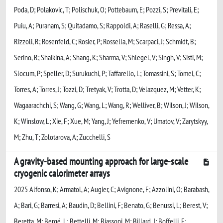
Poda, D; Polakovic, T; Polischuk, O; Pottebaum, E; Pozzi, S; Previtali, E;
Puiu, A; Puranam, S; Quitadamo, S; Rappoldi, A; Raselli, G; Ressa, A;
Rizzoli, R; Rosenfeld, C; Rosier, P; Rossella, M; Scarpaci, J; Schmidt, B;
Serino, R; Shaikina, A; Shang, K; Sharma, V; Shlegel, V; Singh, V; Sisti, M;
Slocum, P; Speller, D; Surukuchi, P; Taffarello, L; Tomassini, S; Tomei, C;
Torres, A; Torres, J; Tozzi, D; Tretyak, V; Trotta, D; Velazquez, M; Vetter, K;
Wagaarachchi, S; Wang, G; Wang, L; Wang, R; Welliver, B; Wilson, J; Wilson,
K; Winslow, L; Xie, F; Xue, M; Yang, J; Yefremenko, V; Umatov, V; Zarytskyy,
M; Zhu, T; Zolotarova, A; Zucchelli, S
A gravity-based mounting approach for large-scale
cryogenic calorimeter arrays
2025 Alfonso, K; Armatol, A; Augier, C; Avignone, F; Azzolini, O; Barabash,
A; Bari, G; Barresi, A; Baudin, D; Bellini, F; Benato, G; Benussi, L; Berest, V;
Beretta, M; Bergé, L; Bettelli, M; Biassoni, M; Billard, J; Boffelli, F;