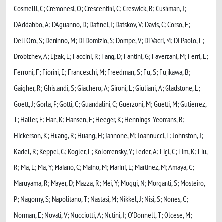
Cosmelli, C; Cremonesi, O; Crescentini, C; Creswick, R; Cushman, J;
D'Addabbo, A; D'Aguanno, D; Dafinei, I; Datskov, V; Davis, C; Corso, F;
Dell'Oro, S; Deninno, M; Di Domizio, S; Dompe, V; Di Vacri, M; Di Paolo, L;
Drobizhev, A; Ejzak, L; Faccini, R; Fang, D; Fantini, G; Faverzani, M; Ferri, E;
Ferroni, F; Fiorini, E; Franceschi, M; Freedman, S; Fu, S; Fujikawa, B;
Gaigher, R; Ghislandi, S; Giachero, A; Gironi, L; Giuliani, A; Gladstone, L;
Goett, J; Gorla, P; Gotti, C; Guandalini, C; Guerzoni, M; Guetti, M; Gutierrez,
T; Haller, E; Han, K; Hansen, E; Heeger, K; Hennings-Yeomans, R;
Hickerson, K; Huang, R; Huang, H; Iannone, M; Ioannucci, L; Johnston, J;
Kadel, R; Keppel, G; Kogler, L; Kolomensky, Y; Leder, A; Ligi, C; Lim, K; Liu,
R; Ma, L; Ma, Y; Maiano, C; Maino, M; Marini, L; Martinez, M; Amaya, C;
Maruyama, R; Mayer, D; Mazza, R; Mei, Y; Moggi, N; Morganti, S; Mosteiro,
P; Nagorny, S; Napolitano, T; Nastasi, M; Nikkel, J; Nisi, S; Nones, C;
Norman, E; Novati, V; Nucciotti, A; Nutini, I; O'Donnell, T; Olcese, M;