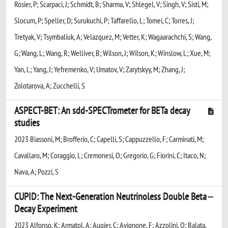
Rosier, P; Scarpaci, J; Schmidt, B; Sharma, V; Shlegel, V; Singh, V; Sisti, M;
Slocum, P; Speller, D; Surukuchi, P; Taffarello, L; Tomei, C; Torres, J;
Tretyak, V; Tsymbaliuk, A; Velazquez, M; Vetter, K; Wagaarachchi, S; Wang,
G; Wang, L; Wang, R; Welliver, B; Wilson, J; Wilson, K; Winslow, L; Xue, M;
Yan, L; Yang, J; Yefremenko, V; Umatov, V; Zarytskyy, M; Zhang, J;
Zolotarova, A; Zucchelli, S
ASPECT-BET: An sdd-SPECTrometer for BETa decay
studies
2023 Biassoni, M; Brofferio, C; Capelli, S; Cappuzzello, F; Carminati, M;
Cavallaro, M; Coraggio, L; Cremonesi, O; Gregorio, G; Fiorini, C; Itaco, N;
Nava, A; Pozzi, S
CUPID: The Next-Generation Neutrinoless Double Beta
Decay Experiment
2023 Alfonso, K; Armatol, A; Augier, C; Avignone, F; Azzolini, O; Balata,