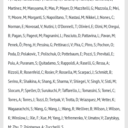
Martinez, M; Maruyama, R; Mas, P; Mayer, D; Mazzitelli, G; Mazzola, E; Mei,
Y; Moore, M; Morganti, S; Napolitano, T; Nastasi, M; Nikkel, J; Nones, C;
Norman, E; Novosad, V; Nutini, I; O'Donnell, T; Olivieri, E; Olmi, M; Oregui,
B; Pagan, S; Pageot, M; Pagnanini, L; Pasciuto, D; Pattavina, L; Pavan, M;
Penek, Ö; Peng, H; Pessina, G; Pettinacci, V; Pira, C; Pirro, S; Pochon, O;
Poda, D; Polakovic, T; Polischuk, O; Pottebaum, E; Pozzi, S; Previtali, E;
Puiu, A; Puranam, S; Quitadamo, S; Rappoldi, A; Raselli, G; Ressa, A;
Rizzoli, R; Rosenfeld, C; Rosier, P; Rossella, M; Scarpaci, J; Schmidt, B;
Serino, R; Shaikina, A; Shang, K; Sharma, V; Shlegel, V; Singh, V; Sisti, M;
Slocum, P; Speller, D; Surukuchi, P; Taffarello, L; Tomassini, S; Tomei, C;
Torres, A; Torres, J; Tozzi, D; Tretyak, V; Trotta, D; Velazquez, M; Vetter, K;
Wagaarachchi, S; Wang, G; Wang, L; Wang, R; Welliver, B; Wilson, J; Wilson,
K; Winslow, L; Xie, F; Xue, M; Yang, J; Yefremenko, V; Umatov, V; Zarytskyy,
M; Zhu, T; Zolotarova, A; Zucchelli, S