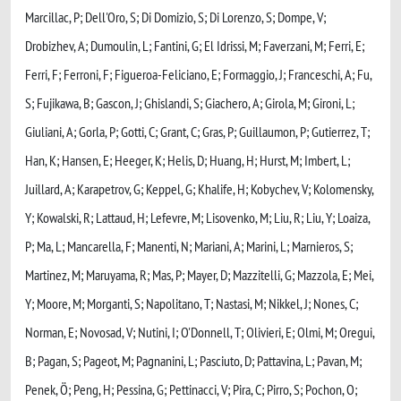
Marcillac, P; Dell'Oro, S; Di Domizio, S; Di Lorenzo, S; Dompe, V;
Drobizhev, A; Dumoulin, L; Fantini, G; El Idrissi, M; Faverzani, M; Ferri, E;
Ferri, F; Ferroni, F; Figueroa-Feliciano, E; Formaggio, J; Franceschi, A; Fu,
S; Fujikawa, B; Gascon, J; Ghislandi, S; Giachero, A; Girola, M; Gironi, L;
Giuliani, A; Gorla, P; Gotti, C; Grant, C; Gras, P; Guillaumon, P; Gutierrez, T;
Han, K; Hansen, E; Heeger, K; Helis, D; Huang, H; Hurst, M; Imbert, L;
Juillard, A; Karapetrov, G; Keppel, G; Khalife, H; Kobychev, V; Kolomensky,
Y; Kowalski, R; Lattaud, H; Lefevre, M; Lisovenko, M; Liu, R; Liu, Y; Loaiza,
P; Ma, L; Mancarella, F; Manenti, N; Mariani, A; Marini, L; Marnieros, S;
Martinez, M; Maruyama, R; Mas, P; Mayer, D; Mazzitelli, G; Mazzola, E; Mei,
Y; Moore, M; Morganti, S; Napolitano, T; Nastasi, M; Nikkel, J; Nones, C;
Norman, E; Novosad, V; Nutini, I; O'Donnell, T; Olivieri, E; Olmi, M; Oregui,
B; Pagan, S; Pageot, M; Pagnanini, L; Pasciuto, D; Pattavina, L; Pavan, M;
Penek, Ö; Peng, H; Pessina, G; Pettinacci, V; Pira, C; Pirro, S; Pochon, O;