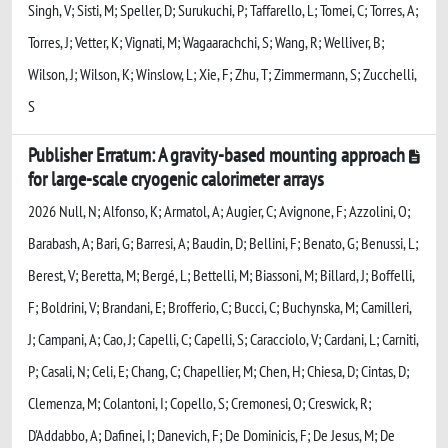
Singh, V; Sisti, M; Speller, D; Surukuchi, P; Taffarello, L; Tomei, C; Torres, A;
Torres, J; Vetter, K; Vignati, M; Wagaarachchi, S; Wang, R; Welliver, B;
Wilson, J; Wilson, K; Winslow, L; Xie, F; Zhu, T; Zimmermann, S; Zucchelli,
S
Publisher Erratum: A gravity-based mounting approach
for large-scale cryogenic calorimeter arrays
2026 Null, N; Alfonso, K; Armatol, A; Augier, C; Avignone, F; Azzolini, O;
Barabash, A; Bari, G; Barresi, A; Baudin, D; Bellini, F; Benato, G; Benussi, L;
Berest, V; Beretta, M; Bergé, L; Bettelli, M; Biassoni, M; Billard, J; Boffelli,
F; Boldrini, V; Brandani, E; Brofferio, C; Bucci, C; Buchynska, M; Camilleri,
J; Campani, A; Cao, J; Capelli, C; Capelli, S; Caracciolo, V; Cardani, L; Carniti,
P; Casali, N; Celi, E; Chang, C; Chapellier, M; Chen, H; Chiesa, D; Cintas, D;
Clemenza, M; Colantoni, I; Copello, S; Cremonesi, O; Creswick, R;
D'Addabbo, A; Dafinei, I; Danevich, F; De Dominicis, F; De Jesus, M; De