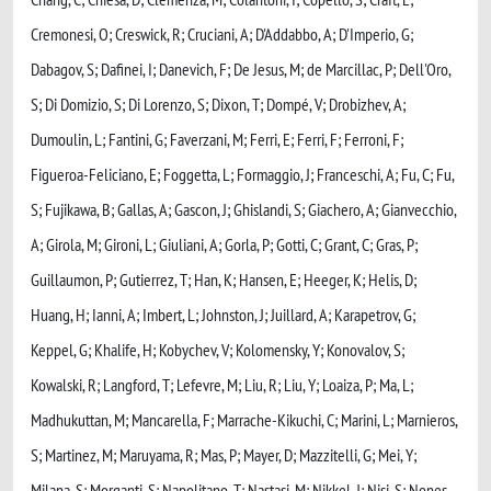
Cremonesi, O; Creswick, R; Cruciani, A; D'Addabbo, A; D'Imperio, G;
Dabagov, S; Dafinei, I; Danevich, F; De Jesus, M; de Marcillac, P; Dell'Oro,
S; Di Domizio, S; Di Lorenzo, S; Dixon, T; Dompé, V; Drobizhev, A;
Dumoulin, L; Fantini, G; Faverzani, M; Ferri, E; Ferri, F; Ferroni, F;
Figueroa-Feliciano, E; Foggetta, L; Formaggio, J; Franceschi, A; Fu, C; Fu,
S; Fujikawa, B; Gallas, A; Gascon, J; Ghislandi, S; Giachero, A; Gianvecchio,
A; Girola, M; Gironi, L; Giuliani, A; Gorla, P; Gotti, C; Grant, C; Gras, P;
Guillaumon, P; Gutierrez, T; Han, K; Hansen, E; Heeger, K; Helis, D;
Huang, H; Ianni, A; Imbert, L; Johnston, J; Juillard, A; Karapetrov, G;
Keppel, G; Khalife, H; Kobychev, V; Kolomensky, Y; Konovalov, S;
Kowalski, R; Langford, T; Lefevre, M; Liu, R; Liu, Y; Loaiza, P; Ma, L;
Madhukuttan, M; Mancarella, F; Marrache-Kikuchi, C; Marini, L; Marnieros,
S; Martinez, M; Maruyama, R; Mas, P; Mayer, D; Mazzitelli, G; Mei, Y;
Milana, S; Morganti, S; Napolitano, T; Nastasi, M; Nikkel, J; Nisi, S; Nones,