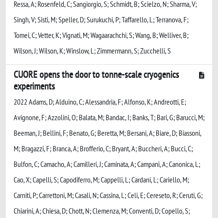
Ressa, A; Rosenfeld, C; Sangiorgio, S; Schmidt, B; Scielzo, N; Sharma, V;
Singh, V; Sisti, M; Speller, D; Surukuchi, P; Taffarello, L; Terranova, F;
Tomei, C; Vetter, K; Vignati, M; Wagaarachchi, S; Wang, B; Welliver, B;
Wilson, J; Wilson, K; Winslow, L; Zimmermann, S; Zucchelli, S
CUORE opens the door to tonne-scale cryogenics
experiments
2022 Adams, D; Alduino, C; Alessandria, F; Alfonso, K; Andreotti, E;
Avignone, F; Azzolini, O; Balata, M; Bandac, I; Banks, T; Bari, G; Barucci, M;
Beeman, J; Bellini, F; Benato, G; Beretta, M; Bersani, A; Biare, D; Biassoni,
M; Bragazzi, F; Branca, A; Brofferio, C; Bryant, A; Buccheri, A; Bucci, C;
Bulfon, C; Camacho, A; Camilleri, J; Caminata, A; Campani, A; Canonica, L;
Cao, X; Capelli, S; Capodiferro, M; Cappelli, L; Cardani, L; Cariello, M;
Carniti, P; Carrettoni, M; Casali, N; Cassina, L; Celi, E; Cereseto, R; Ceruti, G;
Chiarini, A; Chiesa, D; Chott, N; Clemenza, M; Conventi, D; Copello, S;