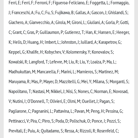
Ferri, E; Ferri, F; Ferroni, F; Figueroa-Feliciano, E; Foggetta, L; Formaggio,
J; Franceschi, A; Fu, C; Fu, S; Fujikawa, B; Gallas, A; Gascon, J; Ghislandi, S;
Giachero, A; Gianvecchio, A; Girola, M; Gironi, L; Giuliani, A; Gorla, P; Gotti,
C; Grant, C; Gras, P; Guillaumon, P; Gutierrez, T; Han, K; Hansen, E; Heeger,
K; Helis, D; Huang, H; Imbert, L; Johnston, J; Juillard, A; Karapetrov, G;
Keppel, G; Khalife, H; Kobychev, V; Kolomensky, Y; Konovalov, S;
Kowalski, R; Langford, T; Lefevre, M; Liu, R; Liu, Y; Loaiza, P; Ma, L;
Madhukuttan, M; Mancarella, F; Marini, L; Marnieros, S; Martinez, M;
Maruyama, R; Mas, P; Mayer, D; Mazzitelli, G; Mei, Y; Milana, S; Morganti, S;
Napolitano, T; Nastasi, M; Nikkel, J; Nisi, S; Nones, C; Norman, E; Novosad,
V; Nutini, I; O'Donnell, T; Olivieri, E; Olmi, M; Ouellet, J; Pagan, S;
Pagliarone, C; Pagnanini, L; Pattavina, L; Pavan, M; Peng, H; Pessina, G;
Pettinacci, V; Pira, C; Pirro, S; Poda, D; Polischuk, O; Ponce, I; Pozzi, S;
Previtali, E; Puiu, A; Quitadamo, S; Ressa, A; Rizzoli, R; Rosenfeld, C;