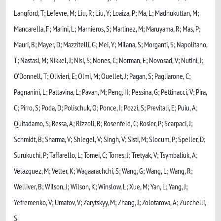
Langford, T; Lefevre, M; Liu, R; Liu, Y; Loaiza, P; Ma, L; Madhukuttan, M;
Mancarella, F; Marini, L; Marnieros, S; Martinez, M; Maruyama, R; Mas, P;
Mauri, B; Mayer, D; Mazzitelli, G; Mei, Y; Milana, S; Morganti, S; Napolitano,
T; Nastasi, M; Nikkel, J; Nisi, S; Nones, C; Norman, E; Novosad, V; Nutini, I;
O'Donnell, T; Olivieri, E; Olmi, M; Ouellet, J; Pagan, S; Pagliarone, C;
Pagnanini, L; Pattavina, L; Pavan, M; Peng, H; Pessina, G; Pettinacci, V; Pira,
C; Pirro, S; Poda, D; Polischuk, O; Ponce, I; Pozzi, S; Previtali, E; Puiu, A;
Quitadamo, S; Ressa, A; Rizzoli, R; Rosenfeld, C; Rosier, P; Scarpaci, J;
Schmidt, B; Sharma, V; Shlegel, V; Singh, V; Sisti, M; Slocum, P; Speller, D;
Surukuchi, P; Taffarello, L; Tomei, C; Torres, J; Tretyak, V; Tsymbaliuk, A;
Velazquez, M; Vetter, K; Wagaarachchi, S; Wang, G; Wang, L; Wang, R;
Welliver, B; Wilson, J; Wilson, K; Winslow, L; Xue, M; Yan, L; Yang, J;
Yefremenko, V; Umatov, V; Zarytskyy, M; Zhang, J; Zolotarova, A; Zucchelli,
S