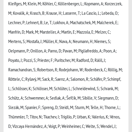
Kleifges, M; Klein, M; Köhler, C; Köllenberger, L; Kopmann, A; Korzeczek,
M; Kovalík, A; Krasch, B; Krause, H; Lasserre, T; La Cascio, L; Lebeda, O;
Lechner, P; Lehnert, B; Le, T; Lokhov, A; Machatschek, M; Malcherek, E;
Manfrin, D; Mark, M; Marsteller, A; Martin, E; Mazzola, E; Melzer, C;
Mertens, S; Mostafa, J; Müller, K; Nava, A; Neumann, H; Niemes, S;
Oelpmann, P; Onillon, A; Parno, D; Pavan, M; Pigliafreddo, A; Poon, A;
Poyato, J; Pozzi, S; Priester, F; Puritscher, M; Radford, D; Ráliš, J;
Ramachandran, S; Robertson, R; Rodejohann, W; Rodenbeck, C; Röllig, M;
Röttele, C; Ryšavý, M; Sack, R; Saenz, A; Salomon, R; Schäfer, P; Schimpf,
L; Schlösser, K; Schlösser, M; Schlüter, L; Schneidewind, S; Schrank, M;
Schütz, A; Schwemmer, A; Sedlak, A; Šefčík, M; Sibille, V; Siegmann, D;
Slezák, M; Spanier, F; Spreng, D; Steidl, M; Sturm, M; Telle, H; Thorne, L;
Thümmler, T; Titov, N; Tkachev, I; Trigilio, P; Urban, K; Valerius, K; Vénos,
D; Vizcaya Hernández, A; Voigt, P; Weinheimer, C; Welte, S; Wendel, J;