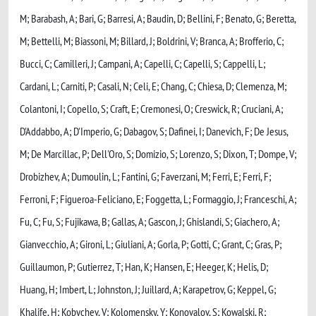
M; Barabash, A; Bari, G; Barresi, A; Baudin, D; Bellini, F; Benato, G; Beretta,
M; Bettelli, M; Biassoni, M; Billard, J; Boldrini, V; Branca, A; Brofferio, C;
Bucci, C; Camilleri, J; Campani, A; Capelli, C; Capelli, S; Cappelli, L;
Cardani, L; Carniti, P; Casali, N; Celi, E; Chang, C; Chiesa, D; Clemenza, M;
Colantoni, I; Copello, S; Craft, E; Cremonesi, O; Creswick, R; Cruciani, A;
D'Addabbo, A; D'Imperio, G; Dabagov, S; Dafinei, I; Danevich, F; De Jesus,
M; De Marcillac, P; Dell'Oro, S; Domizio, S; Lorenzo, S; Dixon, T; Dompe, V;
Drobizhev, A; Dumoulin, L; Fantini, G; Faverzani, M; Ferri, E; Ferri, F;
Ferroni, F; Figueroa-Feliciano, E; Foggetta, L; Formaggio, J; Franceschi, A;
Fu, C; Fu, S; Fujikawa, B; Gallas, A; Gascon, J; Ghislandi, S; Giachero, A;
Gianvecchio, A; Gironi, L; Giuliani, A; Gorla, P; Gotti, C; Grant, C; Gras, P;
Guillaumon, P; Gutierrez, T; Han, K; Hansen, E; Heeger, K; Helis, D;
Huang, H; Imbert, L; Johnston, J; Juillard, A; Karapetrov, G; Keppel, G;
Khalife, H; Kobychev, V; Kolomensky, Y; Konovalov, S; Kowalski, R;