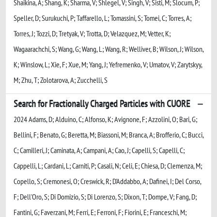
Shaikina, A; Shang, K; Sharma, V; Shlegel, V; Singh, V; Sisti, M; Slocum, P;
Speller, D; Surukuchi, P; Taffarello, L; Tomassini, S; Tomei, C; Torres, A;
Torres, J; Tozzi, D; Tretyak, V; Trotta, D; Velazquez, M; Vetter, K;
Wagaarachchi, S; Wang, G; Wang, L; Wang, R; Welliver, B; Wilson, J; Wilson,
K; Winslow, L; Xie, F; Xue, M; Yang, J; Yefremenko, V; Umatov, V; Zarytskyy,
M; Zhu, T; Zolotarova, A; Zucchelli, S
Search for Fractionally Charged Particles with CUORE
2024 Adams, D; Alduino, C; Alfonso, K; Avignone, F; Azzolini, O; Bari, G;
Bellini, F; Benato, G; Beretta, M; Biassoni, M; Branca, A; Brofferio, C; Bucci,
C; Camilleri, J; Caminata, A; Campani, A; Cao, J; Capelli, S; Capelli, C;
Cappelli, L; Cardani, L; Carniti, P; Casali, N; Celi, E; Chiesa, D; Clemenza, M;
Copello, S; Cremonesi, O; Creswick, R; D'Addabbo, A; Dafinei, I; Del Corso,
F; Dell'Oro, S; Di Domizio, S; Di Lorenzo, S; Dixon, T; Dompe, V; Fang, D;
Fantini, G; Faverzani, M; Ferri, E; Ferroni, F; Fiorini, E; Franceschi, M;