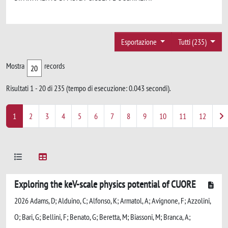
Esportazione
Tutti (235)
Mostra
records
Risultati 1 - 20 di 235 (tempo di esecuzione: 0.043 secondi).
1
2
3
4
5
6
7
8
9
10
11
12
Exploring the keV-scale physics potential of CUORE
2026 Adams, D; Alduino, C; Alfonso, K; Armatol, A; Avignone, F; Azzolini,
O; Bari, G; Bellini, F; Benato, G; Beretta, M; Biassoni, M; Branca, A;