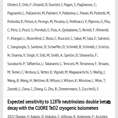
Olivieri, E; Orio, F; Orlandi, D; Ouellet, J; Pagan, S; Pagliarone, C;
Pagnanini, L; Pallavicini, M; Palmieri, V; Pattavina, L; Pavan, M; Pedretti, M;
Pedrotta, R; Pelosi, A; Perego, M; Pessina, G; Pettinacci, V; Piperno, G; Pira,
C; Pirro, S; Pozzi, S; Previtali, E; Puiu, A; Quitadamo, S; Reindl, F; Rimondi,
F; Risegari, L; Rosenfeld, C; Rossi, C; Rusconi, C; Sakai, M; Sala, E; Salvioni,
C; Sangiorgio, S; Santone, D; Schaeffer, D; Schmidt, B; Schmidt, J; Scielzo,
N; Sharma, V; Singh, V; Sisti, M; Smith, A; Speller, D; Stivanello, F;
Surukuchi, P; Taffarello, L; Tatananni, L; Tenconi, M; Terranova, F; Tessaro,
M; Tomei, C; Ventura, G; Vetter, K; Vignati, M; Wagaarachchi, S; Wallig, J;
Wang, B; Wang, H; Welliver, B; Wilson, J; Wilson, K; Winslow, L; Wise, T;
Zanotti, L; Zarra, C; Zhang, G; Zhu, B; Zimmermann, S; Zucchelli, S
Expected sensitivity to 128Te neutrinoless double beta
decay with the CUORE TeO2 cryogenic bolometers
2022 Dompe, V; Adams, D; Alduino, C; Alfonso, K; Avignone, F; Azzolini,