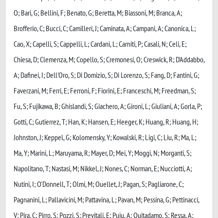
O; Bari, G; Bellini, F; Benato, G; Beretta, M; Biassoni, M; Branca, A;
Brofferio, C; Bucci, C; Camilleri, J; Caminata, A; Campani, A; Canonica, L;
Cao, X; Capelli, S; Cappelli, L; Cardani, L; Carniti, P; Casali, N; Celi, E;
Chiesa, D; Clemenza, M; Copello, S; Cremonesi, O; Creswick, R; D'Addabbo,
A; Dafinei, I; Dell'Oro, S; Di Domizio, S; Di Lorenzo, S; Fang, D; Fantini, G;
Faverzani, M; Ferri, E; Ferroni, F; Fiorini, E; Franceschi, M; Freedman, S;
Fu, S; Fujikawa, B; Ghislandi, S; Giachero, A; Gironi, L; Giuliani, A; Gorla, P;
Gotti, C; Gutierrez, T; Han, K; Hansen, E; Heeger, K; Huang, R; Huang, H;
Johnston, J; Keppel, G; Kolomensky, Y; Kowalski, R; Ligi, C; Liu, R; Ma, L;
Ma, Y; Marini, L; Maruyama, R; Mayer, D; Mei, Y; Moggi, N; Morganti, S;
Napolitano, T; Nastasi, M; Nikkel, J; Nones, C; Norman, E; Nucciotti, A;
Nutini, I; O'Donnell, T; Olmi, M; Ouellet, J; Pagan, S; Pagliarone, C;
Pagnanini, L; Pallavicini, M; Pattavina, L; Pavan, M; Pessina, G; Pettinacci,
V; Pira, C; Pirro, S; Pozzi, S; Previtali, E; Puiu, A; Quitadamo, S; Ressa, A;