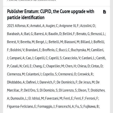
Publisher Erratum: CUPID, the Cuore upgrade with
particle identification
2025 Alfonso, K; Armatol, A; Augier, C; Avignone Iii, F; Azzolini, O;
Barabash, A; Bari, G; Barresi, A; Baudin, D; Bellini, F; Benato, G; Benussi, L;
Berest, V; Beretta, M; Bergé, L; Bettelli, M; Biassoni, M; Billard, J; Boffelli,
F; Boldrini, V; Brandani, E; Brofferio, C; Bucci, C; Buchynska, M; Camilleri,
J; Campani, A; Cao, J; Capelli, C; Capelli, S; Caracciolo, V; Cardani, L; Carniti,
P; Casali, N; Celi, E; Chang, C; Chapellier, M; Chen, H; Chiesa, D; Cintas, D;
Clemenza, M; Colantoni, I; Copello, S; Cremonesi, O; Creswick, R;
D'Addabbo, A; Dafinei, I; Danevich, F; De Dominicis, F; De Jesus, M; De
Marcillac, P; Dell'Oro, S; Di Domizio, S; Di Lorenzo, S; Dixon, T; Drobizhev,
A; Dumoulin, L; El Idrissi, M; Faverzani, M; Ferri, E; Ferri, F; Ferroni, F;
Figueroa-Feliciano, E; Formaggio, J; Franceschi, A; Fu, S; Fujikawa, B;