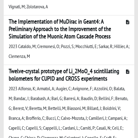
Vignati, M; Zolotarova, A
The Implementation of MuDirac in Geant4: A
Preliminary Approach to the Improvement of the
Simulation of the Muonic Atom Cascade Process
2023 Cataldo, M; Cremonesi, O; Pozzi, S; Mocchiutti, E; Sarkar, R; Hillier, A;
Clemenza, M
Twelve-crystal prototype of Li_2MoO_4 scintillating
bolometers for CUPID and CROSS experiments
2023 Alfonso, K; Armatol, A; Augier, C; Avignone, F; Azzolini, O; Balata,
M; Bandac, I; Barabash, A; Bari, G; Barresi, A; Baudin, D; Bellini, F; Benato,
G; Berest, V; Beretta, M; Bettelli, M; Biassoni, M; Billard, J; Boldrini, V;
Branca, A; Brofferio, C; Bucci, C; Calvo-Mozota, J; Camilleri, J; Campani, A;
Capelli, C; Capelli, S; Cappelli, L; Cardani, L; Carniti, P; Casali, N; Celi, E;
Chang, C; Chiesa, D; Clemenza, M; Colantoni, I; Copello, S; Craft, E;