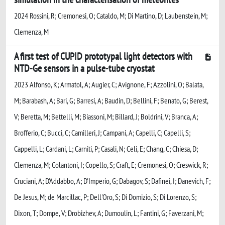
2024 Rossini, R; Cremonesi, O; Cataldo, M; Di Martino, D; Laubenstein, M;
Clemenza, M
A first test of CUPID prototypal light detectors with
NTD-Ge sensors in a pulse-tube cryostat
2023 Alfonso, K; Armatol, A; Augier, C; Avignone, F; Azzolini, O; Balata,
M; Barabash, A; Bari, G; Barresi, A; Baudin, D; Bellini, F; Benato, G; Berest,
V; Beretta, M; Bettelli, M; Biassoni, M; Billard, J; Boldrini, V; Branca, A;
Brofferio, C; Bucci, C; Camilleri, J; Campani, A; Capelli, C; Capelli, S;
Cappelli, L; Cardani, L; Carniti, P; Casali, N; Celi, E; Chang, C; Chiesa, D;
Clemenza, M; Colantoni, I; Copello, S; Craft, E; Cremonesi, O; Creswick, R;
Cruciani, A; D'Addabbo, A; D'Imperio, G; Dabagov, S; Dafinei, I; Danevich, F;
De Jesus, M; de Marcillac, P; Dell'Oro, S; Di Domizio, S; Di Lorenzo, S;
Dixon, T; Dompe, V; Drobizhev, A; Dumoulin, L; Fantini, G; Faverzani, M;