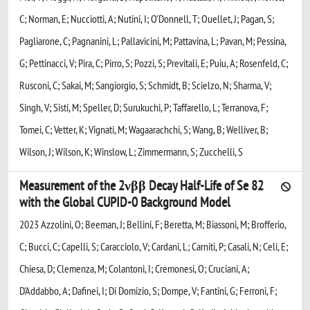
C; Norman, E; Nucciotti, A; Nutini, I; O'Donnell, T; Ouellet, J; Pagan, S;
Pagliarone, C; Pagnanini, L; Pallavicini, M; Pattavina, L; Pavan, M; Pessina,
G; Pettinacci, V; Pira, C; Pirro, S; Pozzi, S; Previtali, E; Puiu, A; Rosenfeld, C;
Rusconi, C; Sakai, M; Sangiorgio, S; Schmidt, B; Scielzo, N; Sharma, V;
Singh, V; Sisti, M; Speller, D; Surukuchi, P; Taffarello, L; Terranova, F;
Tomei, C; Vetter, K; Vignati, M; Wagaarachchi, S; Wang, B; Welliver, B;
Wilson, J; Wilson, K; Winslow, L; Zimmermann, S; Zucchelli, S
Measurement of the 2νββ Decay Half-Life of Se 82
with the Global CUPID-0 Background Model
2023 Azzolini, O; Beeman, J; Bellini, F; Beretta, M; Biassoni, M; Brofferio,
C; Bucci, C; Capelli, S; Caracciolo, V; Cardani, L; Carniti, P; Casali, N; Celi, E;
Chiesa, D; Clemenza, M; Colantoni, I; Cremonesi, O; Cruciani, A;
D'Addabbo, A; Dafinei, I; Di Domizio, S; Dompe, V; Fantini, G; Ferroni, F;