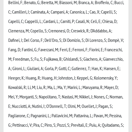
Bellini, F; Benato, G; Beretta, M; Biassoni, M; Branca, A; Brofferio, C; Bucci,
C; Camilleri, J; Caminata, A; Campani, A; Canonica, L; Cao, X; Capelli, S;
Capelli, C; Cappelli, L; Cardani, L; Carniti, P; Casali, N; Celi, E; Chiesa, D;
Clemenza, M; Copello, S; Cremonesi, O; Creswick, R; D'Addabbo, A;
Dafinei, I; Del Corso, F; Dell'Oro, S; Di Domizio, S; Di Lorenzo, S; Dompè, V;
Fang, D; Fantini, G; Faverzani, M; Ferri, E; Ferroni, F; Fiorini, E; Franceschi,
M; Freedman, S; Fu, S; Fujikawa, B; Ghislandi, S; Giachero, A; Gianvecchio,
A; Gironi, L; Giuliani, A; Gorla, P; Gotti, C; Gutierrez, T; Han, K; Hansen, E;
Heeger, K; Huang, R; Huang, H; Johnston, J; Keppel, G; Kolomensky, Y;
Kowalski, R; Li, M; Liu, R; Ma, L; Ma, Y; Marini, L; Maruyama, R; Mayer, D;
Mei, Y; Morganti, S; Napolitano, T; Nastasi, M; Nikkel, J; Nones, C; Norman,
E; Nucciotti, A; Nutini, I; O'Donnell, T; Olmi, M; Ouellet, J; Pagan, S;
Pagliarone, C; Pagnanini, L; Pallavicini, M; Pattavina, L; Pavan, M; Pessina,
G; Pettinacci, V; Pira, C; Pirro, S; Pozzi, S; Previtali, E; Puiu, A; Quitadamo, S;