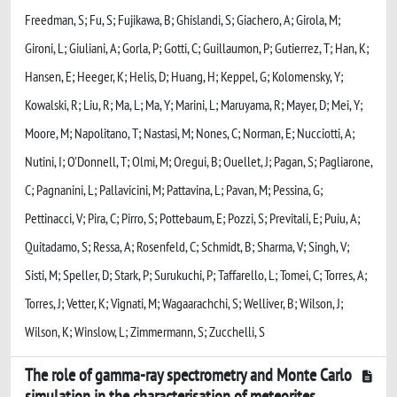
Freedman, S; Fu, S; Fujikawa, B; Ghislandi, S; Giachero, A; Girola, M;
Gironi, L; Giuliani, A; Gorla, P; Gotti, C; Guillaumon, P; Gutierrez, T; Han, K;
Hansen, E; Heeger, K; Helis, D; Huang, H; Keppel, G; Kolomensky, Y;
Kowalski, R; Liu, R; Ma, L; Ma, Y; Marini, L; Maruyama, R; Mayer, D; Mei, Y;
Moore, M; Napolitano, T; Nastasi, M; Nones, C; Norman, E; Nucciotti, A;
Nutini, I; O'Donnell, T; Olmi, M; Oregui, B; Ouellet, J; Pagan, S; Pagliarone,
C; Pagnanini, L; Pallavicini, M; Pattavina, L; Pavan, M; Pessina, G;
Pettinacci, V; Pira, C; Pirro, S; Pottebaum, E; Pozzi, S; Previtali, E; Puiu, A;
Quitadamo, S; Ressa, A; Rosenfeld, C; Schmidt, B; Sharma, V; Singh, V;
Sisti, M; Speller, D; Stark, P; Surukuchi, P; Taffarello, L; Tomei, C; Torres, A;
Torres, J; Vetter, K; Vignati, M; Wagaarachchi, S; Welliver, B; Wilson, J;
Wilson, K; Winslow, L; Zimmermann, S; Zucchelli, S
The role of gamma-ray spectrometry and Monte Carlo
simulation in the characterisation of meteorites