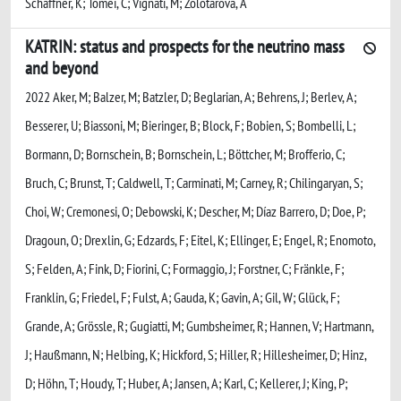
Schaffner, K; Tomei, C; Vignati, M; Zolotarova, A
KATRIN: status and prospects for the neutrino mass
and beyond
2022 Aker, M; Balzer, M; Batzler, D; Beglarian, A; Behrens, J; Berlev, A;
Besserer, U; Biassoni, M; Bieringer, B; Block, F; Bobien, S; Bombelli, L;
Bormann, D; Bornschein, B; Bornschein, L; Böttcher, M; Brofferio, C;
Bruch, C; Brunst, T; Caldwell, T; Carminati, M; Carney, R; Chilingaryan, S;
Choi, W; Cremonesi, O; Debowski, K; Descher, M; Díaz Barrero, D; Doe, P;
Dragoun, O; Drexlin, G; Edzards, F; Eitel, K; Ellinger, E; Engel, R; Enomoto,
S; Felden, A; Fink, D; Fiorini, C; Formaggio, J; Forstner, C; Fränkle, F;
Franklin, G; Friedel, F; Fulst, A; Gauda, K; Gavin, A; Gil, W; Glück, F;
Grande, A; Grössle, R; Gugiatti, M; Gumbsheimer, R; Hannen, V; Hartmann,
J; Haußmann, N; Helbing, K; Hickford, S; Hiller, R; Hillesheimer, D; Hinz,
D; Höhn, T; Houdy, T; Huber, A; Jansen, A; Karl, C; Kellerer, J; King, P;