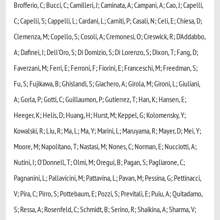
Brofferio, C; Bucci, C; Camilleri, J; Caminata, A; Campani, A; Cao, J; Capelli,
C; Capelli, S; Cappelli, L; Cardani, L; Carniti, P; Casali, N; Celi, E; Chiesa, D;
Clemenza, M; Copello, S; Cosoli, A; Cremonesi, O; Creswick, R; D'Addabbo,
A; Dafinei, I; Dell'Oro, S; Di Domizio, S; Di Lorenzo, S; Dixon, T; Fang, D;
Faverzani, M; Ferri, E; Ferroni, F; Fiorini, E; Franceschi, M; Freedman, S;
Fu, S; Fujikawa, B; Ghislandi, S; Giachero, A; Girola, M; Gironi, L; Giuliani,
A; Gorla, P; Gotti, C; Guillaumon, P; Gutierrez, T; Han, K; Hansen, E;
Heeger, K; Helis, D; Huang, H; Hurst, M; Keppel, G; Kolomensky, Y;
Kowalski, R; Liu, R; Ma, L; Ma, Y; Marini, L; Maruyama, R; Mayer, D; Mei, Y;
Moore, M; Napolitano, T; Nastasi, M; Nones, C; Norman, E; Nucciotti, A;
Nutini, I; O'Donnell, T; Olmi, M; Oregui, B; Pagan, S; Pagliarone, C;
Pagnanini, L; Pallavicini, M; Pattavina, L; Pavan, M; Pessina, G; Pettinacci,
V; Pira, C; Pirro, S; Pottebaum, E; Pozzi, S; Previtali, E; Puiu, A; Quitadamo,
S; Ressa, A; Rosenfeld, C; Schmidt, B; Serino, R; Shaikina, A; Sharma, V;