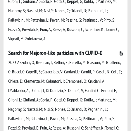
Gironi, L; Giuliani, A; Gorla, P; Gotti, C; Keppel, G; Kotila, J; Martinez, M;
Nagorny, S; Nastasi, M; Nisi, S; Nones, C; Orlandi, D; Pagnanini, L;
Pallavicini, M; Pattavina, L; Pavan, M; Pessina, G; Pettinacci, V; Pirro, S;
Pozzi, S; Previtali, E; Puiu, A; Ressa, A; Rusconi, C; Schaffner, K; Tomei, C;
Vignati, M; Zolotarova, A
Search for Majoron-like particles with CUPID-0
2023 Azzolini, O; Beeman, J; Bellini, F; Beretta, M; Biassoni, M; Brofferio,
C; Bucci, C; Capelli, S; Caracciolo, V; Cardani, L; Carniti, P; Casali, N; Celi, E;
Chiesa, D; Clemenza, M; Colantoni, I; Cremonesi, O; Cruciani, A;
D'Addabbo, A; Dafinei, I; Di Domizio, S; Dompè, V; Fantini, G; Ferroni, F;
Gironi, L; Giuliani, A; Gorla, P; Gotti, C; Keppel, G; Kotila, J; Martinez, M;
Nagorny, S; Nastasi, M; Nisi, S; Nones, C; Orlandi, D; Pagnanini, L;
Pallavicini, M; Pattavina, L; Pavan, M; Pessina, G; Pettinacci, V; Pirro, S;
Pozzi, S; Previtali, E; Puiu, A; Ressa, A; Rusconi, C; Schäffner, K; Tomei, C;