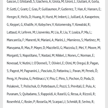
Gascon, J; Ghislandi, S; Giachero, A; Girola, M; Gironi, L; Giuliani, A; Gorla,
P; Gotti, C; Grant, C; Gras, P; Guillaumon, P; Gutierrez, T; Han, K; Hansen, E;
Heeger, K; Helis, D; Huang, H; Hurst, M; Imbert, L; Juillard, A; Karapetrov,
G; Keppel, G; Khalife, H; Kobychev, V; Kolomensky, Y; Kowalski, R;
Lattaud, H; Lefevre, M; Lisovenko, M; Liu, R; Liu, Y; Loaiza, P; Ma, L;
Mancarella, F; Manenti, N; Mariani, A; Marini, L; Marnieros, S; Martinez, M;
Maruyama, R; Mas, P; Mayer, D; Mazzitelli, G; Mazzola, E; Mei, Y; Moore, M;
Morganti, S; Napolitano, T; Nastasi, M; Nikkel, J; Nones, C; Norman, E;
Novosad, V; Nutini, I; O'Donnell, T; Olivieri, E; Olmi, M; Oregui, B; Pagan,
S; Pageot, M; Pagnanini, L; Pasciuto, D; Pattavina, L; Pavan, M; Penek, Ö;
Peng, H; Pessina, G; Pettinacci, V; Pira, C; Pirro, S; Pochon, O; Poda, D;
Polakovic, T; Polischuk, O; Pottebaum, E; Pozzi, S; Previtali, E; Puiu, A;
Puranam, S; Quitadamo, S; Rappoldi, A; Raselli, G; Ressa, A; Rizzoli, R;
Rosenfeld, C; Rosier, P; Rossella, M; Scarpaci, J; Schmidt, B; Serino, R;