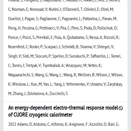
C; Norman, E; Novosad, V; Nutini, I; O'Donnell, T; Olivieri, E; Olmi, M;
Ouellet, J; Pagan, S; Pagliarone, C; Pagnanini, L; Pattavina, L; Pavan, M;
Peng, H; Pessina, G; Pettinacci, V; Pira, C; Pirro, S; Poda, D; Polischuk, O;
Ponce, I; Pozzi, S; Previtali, E; Puiu, A; Quitadamo, S; Ressa, A; Rizzoli, R;
Rosenfeld, C; Rosier, P; Scarpaci, J; Schmidt, B; Sharma, V; Shlegel, V;
Singh, V; Sisti, M; Slocum, P; Speller, D; Surukuchi, P; Taffarello, L; Tomei,
C; Torres, J; Tretyak, V; Tsymbaliuk, A; Velazquez, M; Vetter, K;
Wagaarachchi, S; Wang, G; Wang, L; Wang, R; Welliver, B; Wilson, J; Wilson,
K; Winslow, L; Xue, M; Yan, L; Yang, J; Yefremenko, V; Umatov, V; Zarytskyy,
M; Zhang, J; Zolotarova, A; Zucchelli, S
An energy-dependent electro-thermal response model
of CUORE cryogenic calorimeter
2022 Adams, D; Alduino, C; Alfonso, K; Avignone, F; Azzolini, O; Bari, G;