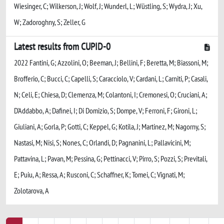
Wiesinger, C; Wilkerson, J; Wolf, J; Wunderl, L; Wüstling, S; Wydra, J; Xu,
W; Zadoroghny, S; Zeller, G
Latest results from CUPID-0
2022 Fantini, G; Azzolini, O; Beeman, J; Bellini, F; Beretta, M; Biassoni, M;
Brofferio, C; Bucci, C; Capelli, S; Caracciolo, V; Cardani, L; Carniti, P; Casali,
N; Celi, E; Chiesa, D; Clemenza, M; Colantoni, I; Cremonesi, O; Cruciani, A;
D'Addabbo, A; Dafinei, I; Di Domizio, S; Dompe, V; Ferroni, F; Gironi, L;
Giuliani, A; Gorla, P; Gotti, C; Keppel, G; Kotila, J; Martinez, M; Nagorny, S;
Nastasi, M; Nisi, S; Nones, C; Orlandi, D; Pagnanini, L; Pallavicini, M;
Pattavina, L; Pavan, M; Pessina, G; Pettinacci, V; Pirro, S; Pozzi, S; Previtali,
E; Puiu, A; Ressa, A; Rusconi, C; Schaffner, K; Tomei, C; Vignati, M;
Zolotarova, A