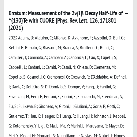
Erratum: Measurement of the 2νββ Decay Half-Life of
^{130}Te with CUORE [Phys. Rev. Lett. 126, 171801
(2021)
2023 Adams, D; Alduino, C; Alfonso, K; Avignone, F; Azzolini, O; Bari, G;
Bellini, F; Benato, G; Biassoni, M; Branca, A; Brofferio, C; Bucci, C;
Camilleri, J; Caminata, A; Campani, A; Canonica, L; Cao, X; Capelli, S;
Cappelli, L; Cardani, L; Carniti, P; Casali, N; Chiesa, D; Clemenza, M;
Copello, S; Cosmelli, C; Cremonesi, O; Creswick, R; D'Addabbo, A; Dafinei,
I; Davis, C; Dell'Oro, S; Di Domizio, S; Dompe, V; Fang, D; Fantini, G;
Faverzani, M; Ferri, E; Ferroni, F; Fiorini, E; Franceschi, M; Freedman, S;
Fu, S; Fujikawa, B; Giachero, A; Gironi, L; Giuliani, A; Gorla, P; Gotti, C;
Gutierrez, T; Han, K; Heeger, K; Huang, R; Huang, H; Johnston, J; Keppel,
G; Kolomensky, Y; Ligi, C; Ma, L; Ma, Y; Marini, L; Maruyama, R; Mayer, D;
Mei, Y; Moggi, N; Morganti, S; Napolitano, T; Nastasi, M; Nikkel, J; Nones,