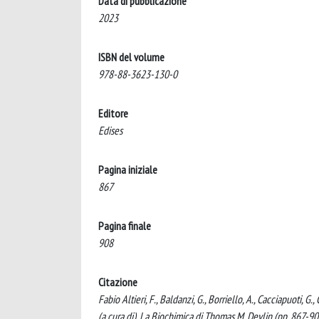
Data di pubblicazione
2023
ISBN del volume
978-88-3623-130-0
Editore
Edises
Pagina iniziale
867
Pagina finale
908
Citazione
Fabio Altieri, F., Baldanzi, G., Borriello, A., Cacciapuoti, G
(a cura di), La Biochimica di Thomas M. Devlin (pp. 867-908