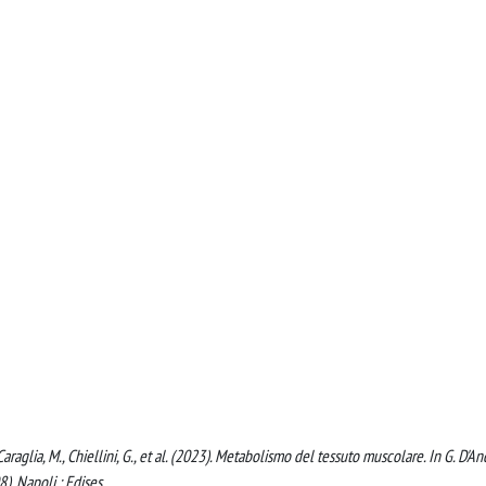
., Caraglia, M., Chiellini, G., et al. (2023). Metabolismo del tessuto muscolare. In G. D'A
). Napoli : Edises.