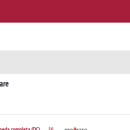
are
heda completa (DC)