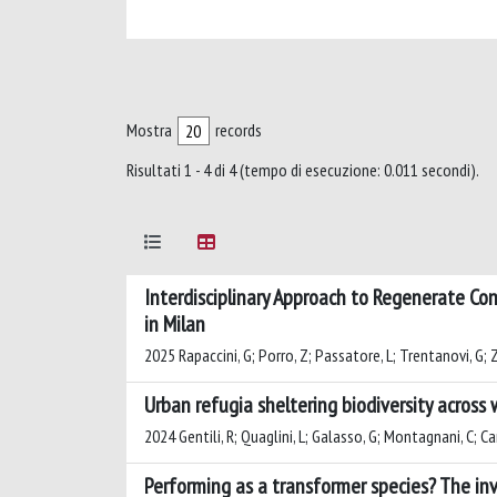
Mostra
records
Risultati 1 - 4 di 4 (tempo di esecuzione: 0.011 secondi).
Interdisciplinary Approach to Regenerate Co
in Milan
2025 Rapaccini, G; Porro, Z; Passatore, L; Trentanovi, G; Zod
Urban refugia sheltering biodiversity across w
2024 Gentili, R; Quaglini, L; Galasso, G; Montagnani, C; Caro
Performing as a transformer species? The in