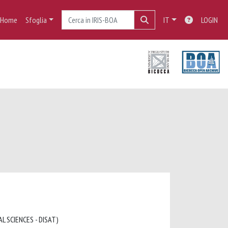
Home
Sfoglia
IT
LOGIN
L SCIENCES - DISAT)