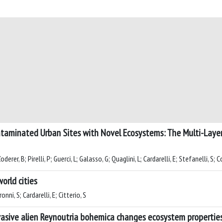
ntaminated Urban Sites with Novel Ecosystems: The Multi-Layer 
erer, B; Pirelli, P; Guerci, L; Galasso, G; Quaglini, L; Cardarelli, E; Stefanelli, S; C
orld cities
nni, S; Cardarelli, E; Citterio, S
vasive alien Reynoutria bohemica changes ecosystem properties