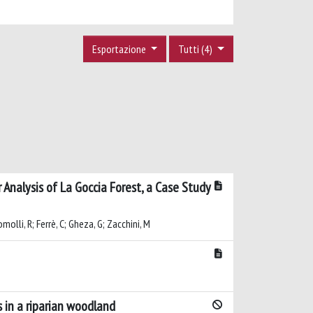
Esportazione
Tutti (4)
Analysis of La Goccia Forest, a Case Study
omolli, R; Ferrè, C; Gheza, G; Zacchini, M
 in a riparian woodland