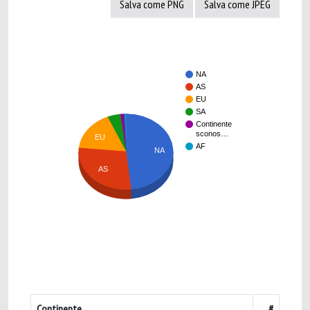
Salva come PNG
Salva come JPEG
NA
AS
EU
SA
Continente
sconos…
EU
AF
NA
AS
Continente
#