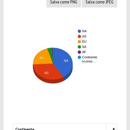
Salva come PNG
Salva come JPEG
NA
AS
EU
SA
AF
Continente
EU
NA
sconos…
AS
Continente
#